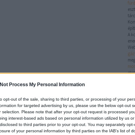
für
eszt
táro
Kon
épít
A k
ener
Web
gáz
meg
mos
ele
hiv
Not Process My Personal Information
támo
Luxo
Az 
to opt-out of the sale, sharing to third parties, or processing of your per
irá
formation for targeted advertising by us, please use the below opt-out s
ter
r selection. Please note that after your opt-out request is processed y
inno
eing interest-based ads based on personal information utilized by us or
opti
disclosed to third parties prior to your opt-out. You may separately opt-
csö
losure of your personal information by third parties on the IAB’s list of