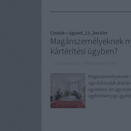
Címkék
»
ügyvéd_13._kerület
Magánszemélyeknek nyú
kártérítési ügyben?
2023. június 30.
-
Fűtésszerelés Péter
Magánszemélyeknek nyú
ügyvédi irodák általá
ügyekben. Az ügyvédek
ügyfeleiket jogi ügyek