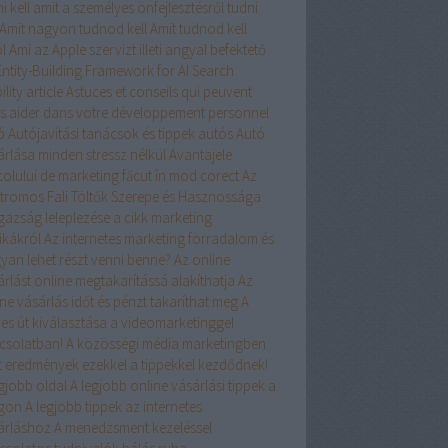
i kell
amit a személyes önfejlesztésről tudni
Amit nagyon tudnod kell
Amit tudnod kell
l
Ami az Apple szervizt illeti
angyal befektető
Entity-Building Framework for AI Search
ility
article
Astuces et conseils qui peuvent
s aider dans votre développement personnel
ó
Autójavítási tanácsok és tippek
autós
Autó
árlása minden stressz nélkül
Avantajele
colului de marketing făcut în mod corect
Az
ktromos Fali Töltők Szerepe és Hasznossága
igazság leleplezése a cikk marketing
ikákról
Az internetes marketing forradalom és
yan lehet részt venni benne?
Az online
árlást online megtakarítássá alakíthatja
Az
ne vásárlás időt és pénzt takaríthat meg
A
yes út kiválasztása a videomarketinggel
csolatban!
A közösségi média marketingben
rt eredmények ezekkel a tippekkel kezdődnek!
egjobb oldal
A legjobb online vásárlási tippek a
ágon
A legjobb tippek az internetes
árláshoz
A menedzsment kezeléssel