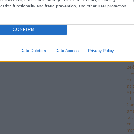
víz
cation functionality and fraud prevention, and other user protection.
Dug
Ke
CONFIRM
Fri
Data Deletion
Data Access
Privacy Policy
Cí
24 ó
növ
aki
az o
Alk
int
Can
ama
köz
ent
mar