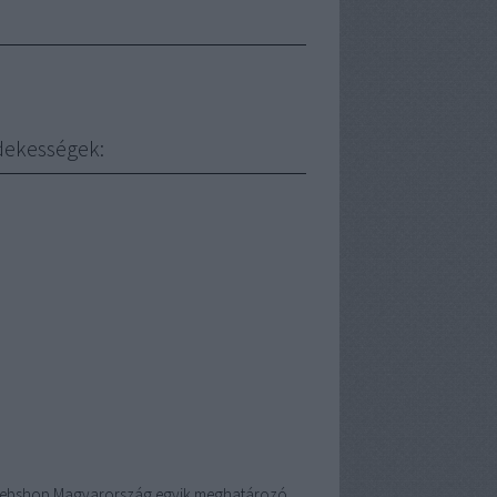
dekességek:
ebshop
Magyarország egyik meghatározó