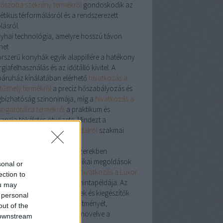
dőszoba szekrény termékről
gondoskodik az
étikus térformálásról és a rendszerezett
lásról.
yhai technológia, amelyre hosszú távon
het
orszerű konyhák egyik alappillére a hatékony
giafelhasználás és az időtálló kivitel. A
áruház kínálatában elérhető
hivatkozás a
tűzhely termékről
a precíz hőszabályozás és
bízhatóság szinonimája, míg a
hivatkozás a
ogatótálca termékről
a praktikum és
gancia tökéletes ötvözete. Mindezt a
atkozás a szerelvénybolt oldalról
szakmai
gatása egészíti ki.
r: precizitás a fűtési rendszerekben
energiahatékony fűtéstechnikai megoldások
sonal or
nt elkötelezettek számára a
hivatkozás a Luxor
ection to
mékről
a precíz hőelosztás mintapéldája. Az
ou may
vatív kialakítású osztótestek és kiegészítők
 personal
malizálják a rendszer teljesítményét,
out of the
kkentve a veszteségeket és növelve a
 downstream