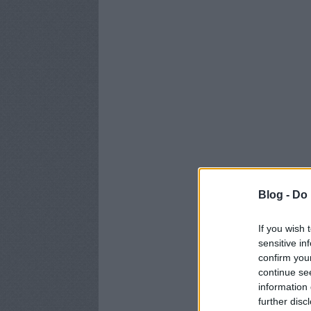
Blog -
Do 
If you wish 
sensitive in
confirm you
continue se
information 
further disc