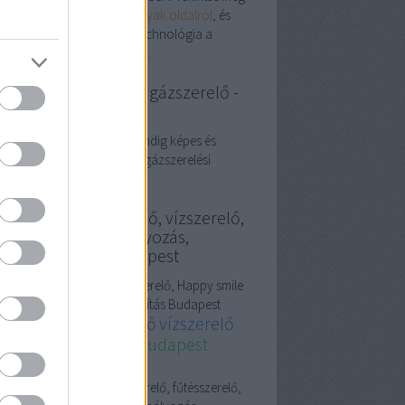
ljes választékot a
Gyerekágyak oldalról
, és
ezze fel, hogyan válhat a technológia a
dennapi kényelem alapjává.
zszerelés Budapest, gázszerelő -
ter Segít
szerelő Budapest: péter mindig képes és
andó is segíteni, ha éppen gázszerelési
blémába szalad.
szerelő, fűtésszerelő, vízszerelő,
ppy smile fogszabályozás,
guláselhárítás Budapest
szerelő,
fűtésszerelő
, vízszerelő, Happy smile
szabályozás, Duguláselhárítás Budapest
zszerelő, fűtésszerelő
vízszerelő
dapest
gázszerelő Budapest
guláselhárítás
sos
guláselhárítás
Gázszerelő, fűtésszerelő,