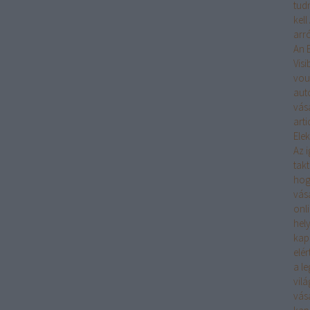
tudn
kell
arró
An 
Visib
vou
aut
vás
arti
Ele
Az 
takt
hog
vás
onli
hel
kap
elé
a l
vil
vás