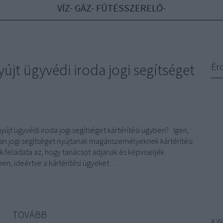
VÍZ- GÁZ- FŰTÉSSZERELŐ-
jt ügyvédi iroda jogi segítséget
Ér
jt ügyvédi iroda jogi segítséget kártérítési ügyben? Igen,
ban jogi segítséget nyújtanak magánszemélyeknek kártérítési
 feladata az, hogy tanácsot adjanak és képviseljék
ben, ideértve a kártérítési ügyeket…
TOVÁBB
A
W