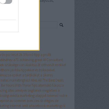
szerelő, Happy smile fogszabályozás,
uláselhárítás Budapest
resés
ss topikok
mkék
rás pcr teszt
2k
3 forró tipp a profit
eléséhez
a71
achieving great
AI Consultant
nek szüksége van
Alakítsa át otthonát ezekkel
tthoni javítási tippekkel és trükkökkel.
almazza ezeket a taktikákat a sikeres
ernetes marketinghez!
Alles
All The Best Deals
 Be Yours With These Tips
alternáló fűkasza
zing sites
amelyek segítenek megérteni a
össégi média marketing alapjait
Amenez votre
reprise au sommet avec ces stratégies de
keting Internet
amit a facebook marketingről