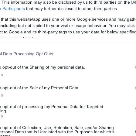
kom
. This information may also be disclosed by us to third parties on the
IA
Kan
Participants
that may further disclose it to other third parties.
tec
 that this website/app uses one or more Google services and may gath
A
hi
including but not limited to your visit or usage behaviour. You may click 
ott
 to Google and its third-party tags to use your data for below specifi
Web
ogle consent section.
for
tec
váln
l Data Processing Opt Outs
Kom
A
W
o opt-out of the Sharing of my personal data.
min
In
tám
Leg
o opt-out of the Sale of my Personal Data.
hiv
In
mos
für
to opt-out of processing my Personal Data for Targeted
mög
ing.
prec
In
A g
o opt-out of Collection, Use, Retention, Sale, and/or Sharing
sza
ersonal Data that Is Unrelated with the Purposes for which it
és 
lected.