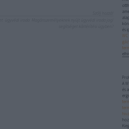
ott
ame
Szólj hozzá!
alap
et
ügyvédi iroda
Magánszemélyeknek nyújt ügyvédi iroda jogi
kör
segítséget kártérítési ügyben?
és 
WC 
gáz
ter
elhi
Pro
A W
és a
erg
ter
ter
hiv
hoz
Kieg