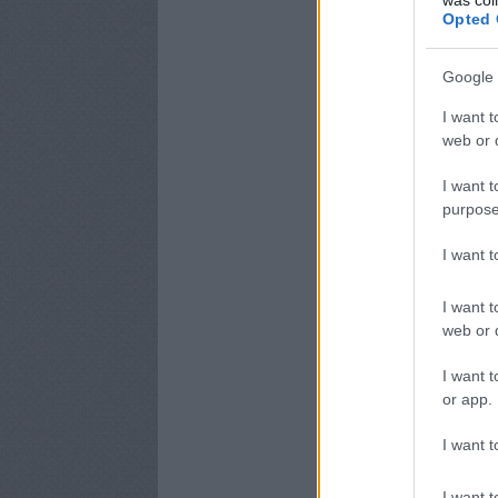
Opted 
Google 
I want t
web or d
I want t
purpose
I want 
I want t
web or d
I want t
or app.
I want t
I want t