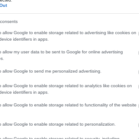
a te
Out
fed
min
consents
Gá
o allow Google to enable storage related to advertising like cookies on
Pé
evice identifiers in apps.
Gáz
o allow my user data to be sent to Google for online advertising
hajl
s.
pro
to allow Google to send me personalized advertising.
Gáz
Ha
o allow Google to enable storage related to analytics like cookies on
Du
evice identifiers in apps.
Gáz
fog
o allow Google to enable storage related to functionality of the website
gá
Bu
du
o allow Google to enable storage related to personalization.
du
o allow Google to enable storage related to security, including