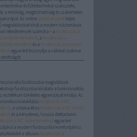
hontechnikai és fűtéstechnikai szaküzlete,
ly a minőség, megbízhatóság és szakértelem
jaira épül. Az online
szerelvénybolt
teljes
ű megoldásokat kínál a modern háztartások
ipari létesítmények számára – a
hivatkozás a
szaniterek termékről
, a
hivatkozás a
tűzhely termékről
és a
hivatkozás a kandalló
mékről
egyaránt bizonyítja a vállalat szakmai
vatottságát.
fesszionális fürdőszobai megoldások
ebshop fürdőszobai kínálata a funkcionalitás
z esztétikum tökéletes egyensúlyát kínálja. Az
onomikus kialakítású
hivatkozás a WC
mékről
, a víztakarékos
hivatkozás a WC tartály
mékről
és a kényelmes, hosszú élettartamú
atkozás a WC ülőke termékről
egyaránt
zájárul a modern fürdőszoba komfortjához.
észítésként a stílusos
hivatkozás a