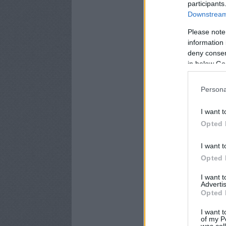
participants
Downstream 
Please note
information 
deny consent
in below Go
Persona
I want t
Opted 
I want t
Opted 
I want 
Advertis
Opted 
I want t
of my P
was col