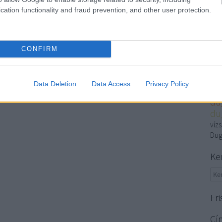
cation functionality and fraud prevention, and other user protection.
Gáz
Ha
Du
CONFIRM
Gáz
fog
gá
Data Deletion
Data Access
Privacy Policy
Bu
du
du
víz
Dug
Ke
Fri
Cí