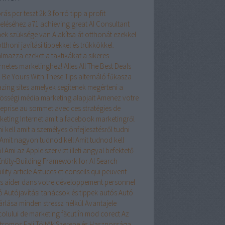
rás pcr teszt
2k
3 forró tipp a profit
eléséhez
a71
achieving great
AI Consultant
nek szüksége van
Alakítsa át otthonát ezekkel
tthoni javítási tippekkel és trükkökkel.
almazza ezeket a taktikákat a sikeres
ernetes marketinghez!
Alles
All The Best Deals
 Be Yours With These Tips
alternáló fűkasza
zing sites
amelyek segítenek megérteni a
össégi média marketing alapjait
Amenez votre
reprise au sommet avec ces stratégies de
keting Internet
amit a facebook marketingről
i kell
amit a személyes önfejlesztésről tudni
Amit nagyon tudnod kell
Amit tudnod kell
l
Ami az Apple szervizt illeti
angyal befektető
Entity-Building Framework for AI Search
ility
article
Astuces et conseils qui peuvent
s aider dans votre développement personnel
ó
Autójavítási tanácsok és tippek
autós
Autó
árlása minden stressz nélkül
Avantajele
colului de marketing făcut în mod corect
Az
ktromos Fali Töltők Szerepe és Hasznossága