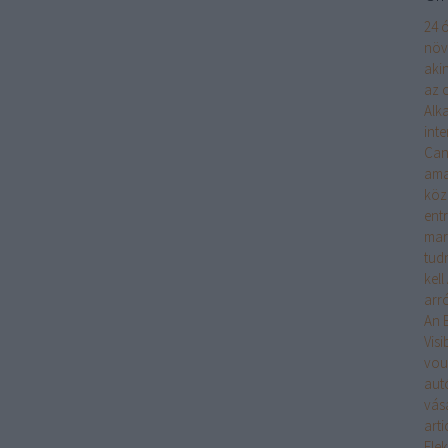
24 ó
növ
aki
az o
Alk
int
Can
ama
köz
ent
mar
tudn
kell
arró
An 
Visib
vou
aut
vás
arti
Ele