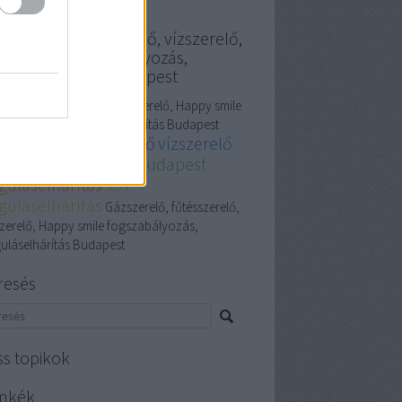
szerelő, fűtésszerelő, vízszerelő,
ppy smile fogszabályozás,
guláselhárítás Budapest
szerelő,
fűtésszerelő
, vízszerelő, Happy smile
szabályozás, Duguláselhárítás Budapest
zszerelő, fűtésszerelő
vízszerelő
dapest
gázszerelő Budapest
guláselhárítás
sos
guláselhárítás
Gázszerelő, fűtésszerelő,
szerelő, Happy smile fogszabályozás,
uláselhárítás Budapest
resés
ss topikok
mkék