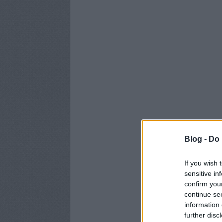
Blog -
Do 
If you wish 
sensitive in
confirm you
continue se
information 
further disc