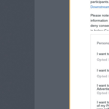
participants
Downstream 
Please note
information 
deny consent
in below Go
Persona
I want t
Opted 
I want t
Opted 
I want 
Advertis
Opted 
I want t
of my P
was col