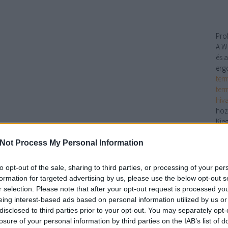
Pro
A W
és a
erg
ter
ter
hiv
hoz
Kieg
für
eszt
Not Process My Personal Information
táro
Kon
to opt-out of the sale, sharing to third parties, or processing of your per
épít
formation for targeted advertising by us, please use the below opt-out s
A k
r selection. Please note that after your opt-out request is processed y
ener
eing interest-based ads based on personal information utilized by us or
Web
disclosed to third parties prior to your opt-out. You may separately opt-
gáz
losure of your personal information by third parties on the IAB’s list of