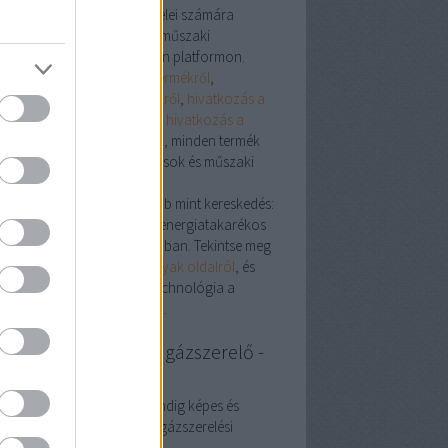
ebáruház
célja, hogy ügyfelei számára
den szükséges terméket és műszaki
ogatást biztosítson egyetlen platformon.
yen szó
hivatkozás a WC termékről
,
atkozás a WC tartály termékről
,
hivatkozás a
ogatótálca termékről
vagy
hivatkozás a
dőszoba szekrény termékről
, minden termék
ött magas minőségi elvárások és műszaki
izitás áll.
yerekágyak Webáruház több mint kereskedés:
kmai partner a komfortos, energiatakarékos
esztétikus otthon kialakításában. Tekintse meg
ljes választékot a
Gyerekágyak oldalról
, és
ezze fel, hogyan válhat a technológia a
dennapi kényelem alapjává.
zszerelés Budapest, gázszerelő -
ter Segít
szerelő Budapest: péter mindig képes és
andó is segíteni, ha éppen gázszerelési
blémába szalad.