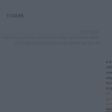
TOVÁBB
Szólj hozzá!
m
házassági évforduló
esküvői torta
türkiz
Szakértőink tudják
mitől válik nagyszerűvé az online vásárlás
gyetya
a4
A
W
ott
ame
alap
kör
és 
WC 
gáz
ter
elhi