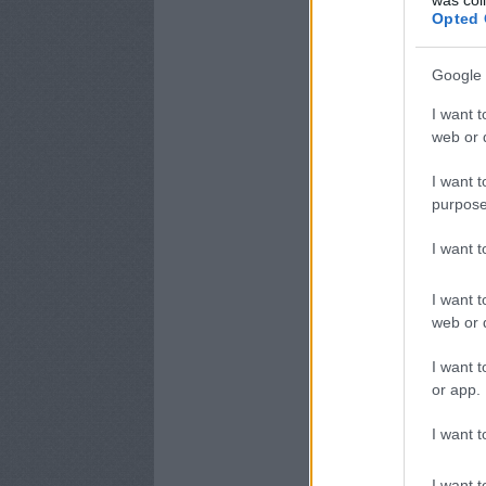
Opted 
Google 
I want t
web or d
I want t
purpose
I want 
I want t
web or d
I want t
or app.
I want t
I want t