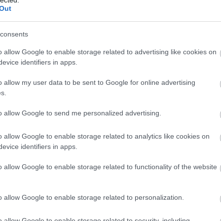
A
W
Out
min
tám
consents
Leg
hiv
o allow Google to enable storage related to advertising like cookies on
mos
evice identifiers in apps.
für
mög
o allow my user data to be sent to Google for online advertising
prec
s.
A g
sza
to allow Google to send me personalized advertising.
és 
a te
o allow Google to enable storage related to analytics like cookies on
fed
evice identifiers in apps.
min
o allow Google to enable storage related to functionality of the website
Gá
Pé
o allow Google to enable storage related to personalization.
Gáz
hajl
pro
o allow Google to enable storage related to security, including