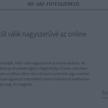
VÍZ- GÁZ- FŰTÉSSZERELŐ-
ől válik nagyszerűvé az online
k tudják, mitől válik nagyszerűvé az online vásárlás Az
árlás az árucikkek egész világát kínálja Önnek, miközben
en ül otthon. Nem okoz stresszt a parkolás vagy a sorban
ntosan ugyanazt a terméket számos különböző webhelyen
tja meg, és a legjobb…
Ér