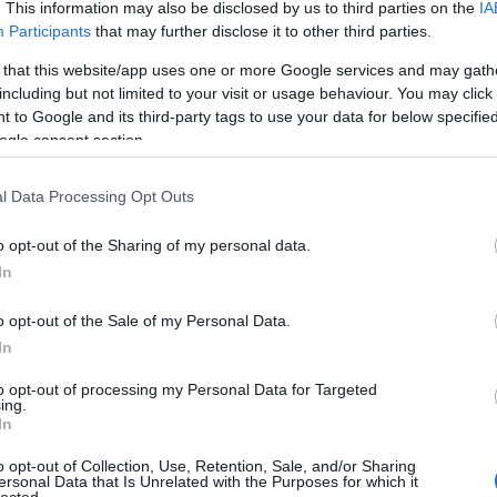
meg
. This information may also be disclosed by us to third parties on the
IA
mos
Participants
that may further disclose it to other third parties.
ele
hiv
 that this website/app uses one or more Google services and may gath
támo
including but not limited to your visit or usage behaviour. You may click 
Luxo
 to Google and its third-party tags to use your data for below specifi
Az 
ogle consent section.
irá
ter
l Data Processing Opt Outs
inno
opti
o opt-out of the Sharing of my personal data.
csö
In
kom
Kan
o opt-out of the Sale of my Personal Data.
tec
In
A
hi
ott
to opt-out of processing my Personal Data for Targeted
Web
ing.
for
In
tec
váln
o opt-out of Collection, Use, Retention, Sale, and/or Sharing
ersonal Data that Is Unrelated with the Purposes for which it
Kom
lected.