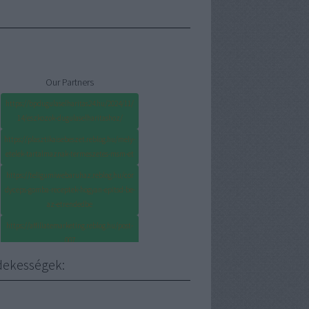
Our Partners
https://bpdugulaselharitas24.hu/2024/11/
14/eszkozok-dugulaselharitashoz/
https://plasztikaisebeszet.reblog.hu/mely-
etelek-tartalmaznak-termeszetes-msm-et
https://teligumiwebaruhaz.reblog.hu/cor
dyceps-gomba-receptek-hogyan-epitsd-be-
az-etrendedbe
https://affiliatemarketing.reblog.hu/post-
007
dekességek:
https://seoagenturwien.org/mi-a-
legfontosabb-tudnivalo-a-cegalapitasrol/
https://seoagenturzurich.org/hogyan-