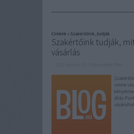
Címkék
»
Szakértőink_tudják
Szakértőink tudják, mit
vásárlás
2022. március 10.
-
Fűtésszerelés Péter
Szakértőin
online vás
kényelmes
állás. Po
vásárolha