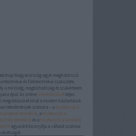
inditsd-el-a-taplalekkiegeszito-
webaruhazadat/
ebshop
Magyarország egyik meghatározó
hontechnikai és fűtéstechnikai szaküzlete,
ly a minőség, megbízhatóság és szakértelem
jaira épül. Az online
szerelvénybolt
teljes
ű megoldásokat kínál a modern háztartások
ipari létesítmények számára – a
hivatkozás a
szaniterek termékről
, a
hivatkozás a
tűzhely termékről
és a
hivatkozás a kandalló
mékről
egyaránt bizonyítja a vállalat szakmai
vatottságát.