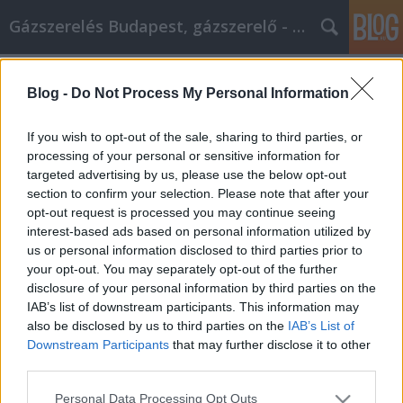
Gázszerelés Budapest, gázszerelő - Péter Segít
Címkék
»
_amelyek_segítenek_megérteni_a_személyes_fejlődés
Blog -
Do Not Process My Personal Information
Tippek, amelyek segítenek
If you wish to opt-out of the sale, sharing to third parties, or
megérteni a személyes fejlődés
processing of your personal or sensitive information for
alapjait
targeted advertising by us, please use the below opt-out
section to confirm your selection. Please note that after your
Fűtésszerelés Péter
•
2021. december 03.
0
opt-out request is processed you may continue seeing
interest-based ads based on personal information utilized by
us or personal information disclosed to third parties prior to
Tippek, amelyek segítenek megérteni a személyes
your opt-out. You may separately opt-out of the further
fejlődés alapjait A személyiségfejlesztés a szakmai
disclosure of your personal information by third parties on the
életedben elérni kívánt változásoktól kezdve az
IAB’s list of downstream participants. This information may
otthoni életedben elérni kívánt változásokig terjed.
also be disclosed by us to third parties on the
IAB’s List of
Függetlenül attól, hogy életed melyik részére
Downstream Participants
that may further disclose it to other
szeretnél összpontosítani, az egyik…
third parties.
Please note that this website/app uses one or more Google
Personal Data Processing Opt Outs