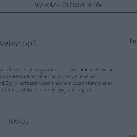
VÍZ- GÁZ- FŰTÉSSZERELŐ-
i webshop?
Ér
ti webshop? Milyen egy jó kertészeti webáruház? Az online
n a kertészeti termékek piaca is egyre növekvő
d. Egy jó kertészeti webáruház nem csupán termékeket
ó, felhasználóbarát élményt nyújt, ami segíti a…
TOVÁBB
A
W