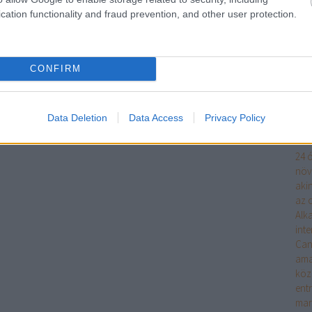
víz
cation functionality and fraud prevention, and other user protection.
Dug
Ke
CONFIRM
Fri
Data Deletion
Data Access
Privacy Policy
Cí
24 ó
növ
aki
az o
Alk
int
Can
ama
köz
ent
mar