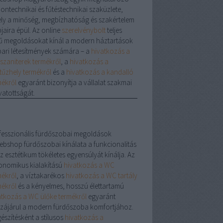
hontechnikai és fűtéstechnikai szaküzlete,
ly a minőség, megbízhatóság és szakértelem
jaira épül. Az online
szerelvénybolt
teljes
ű megoldásokat kínál a modern háztartások
ipari létesítmények számára – a
hivatkozás a
szaniterek termékről
, a
hivatkozás a
tűzhely termékről
és a
hivatkozás a kandalló
mékről
egyaránt bizonyítja a vállalat szakmai
vatottságát.
fesszionális fürdőszobai megoldások
ebshop fürdőszobai kínálata a funkcionalitás
z esztétikum tökéletes egyensúlyát kínálja. Az
onomikus kialakítású
hivatkozás a WC
mékről
, a víztakarékos
hivatkozás a WC tartály
mékről
és a kényelmes, hosszú élettartamú
atkozás a WC ülőke termékről
egyaránt
zájárul a modern fürdőszoba komfortjához.
észítésként a stílusos
hivatkozás a