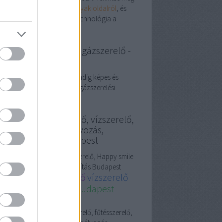
ljes választékot a
Gyerekágyak oldalról
, és
ezze fel, hogyan válhat a technológia a
dennapi kényelem alapjává.
zszerelés Budapest, gázszerelő -
ter Segít
szerelő Budapest: péter mindig képes és
andó is segíteni, ha éppen gázszerelési
blémába szalad.
szerelő, fűtésszerelő, vízszerelő,
ppy smile fogszabályozás,
guláselhárítás Budapest
szerelő,
fűtésszerelő
, vízszerelő, Happy smile
szabályozás, Duguláselhárítás Budapest
zszerelő, fűtésszerelő
vízszerelő
dapest
gázszerelő Budapest
guláselhárítás
sos
guláselhárítás
Gázszerelő, fűtésszerelő,