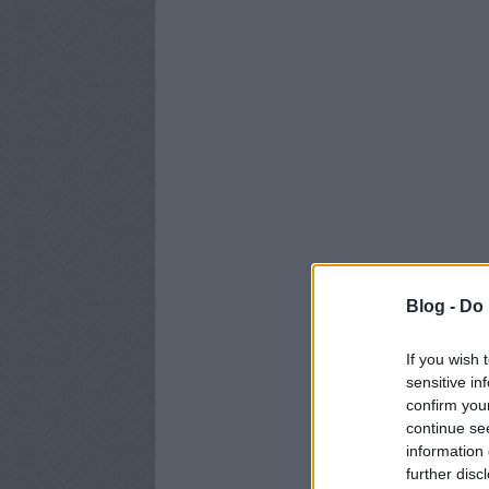
Blog -
Do 
If you wish 
sensitive in
confirm you
continue se
information 
further disc