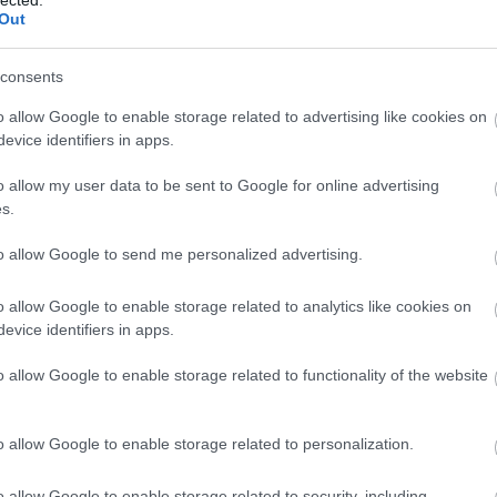
a te
Out
fed
min
consents
Gá
o allow Google to enable storage related to advertising like cookies on
Pé
evice identifiers in apps.
Gáz
o allow my user data to be sent to Google for online advertising
hajl
s.
pro
to allow Google to send me personalized advertising.
Gáz
Ha
o allow Google to enable storage related to analytics like cookies on
Du
evice identifiers in apps.
Gáz
fog
o allow Google to enable storage related to functionality of the website
gá
Bu
du
o allow Google to enable storage related to personalization.
du
o allow Google to enable storage related to security, including