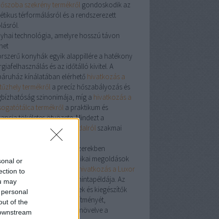
dőszoba szekrény termékről
gondoskodik az
étikus térformálásról és a rendszerezett
lásról.
yhai technológia, amelyre hosszú távon
het
orszerű konyhák egyik alappillére a hatékony
giafelhasználás és az időtálló kivitel. A
áruház kínálatában elérhető
hivatkozás a
tűzhely termékről
a precíz hőszabályozás és
bízhatóság szinonimája, míg a
hivatkozás a
ogatótálca termékről
a praktikum és
gancia tökéletes ötvözete. Mindezt a
atkozás a szerelvénybolt oldalról
szakmai
gatása egészíti ki.
r: precizitás a fűtési rendszerekben
energiahatékony fűtéstechnikai megoldások
sonal or
nt elkötelezettek számára a
hivatkozás a Luxor
ection to
mékről
a precíz hőelosztás mintapéldája. Az
ou may
vatív kialakítású osztótestek és kiegészítők
 personal
malizálják a rendszer teljesítményét,
out of the
kkentve a veszteségeket és növelve a
 downstream