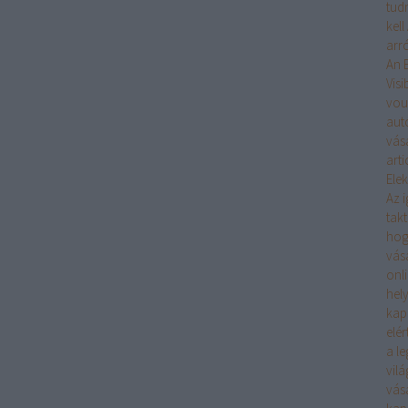
tudn
kell
arró
An 
Visib
vou
aut
vás
arti
Ele
Az 
takt
hog
vás
onli
hel
kap
elé
a l
vil
vás