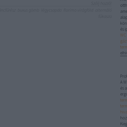
Szólj hozzá!
ott
áncfűrész
buxus gömb
légycsapda
florimo virágföld
alternáló
ame
fűkasza
alap
kör
és 
WC 
gáz
ter
elhi
Pro
A W
és a
erg
ter
ter
hiv
hoz
Kieg