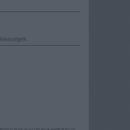
dekességek:
ebshop
Magyarország egyik meghatározó