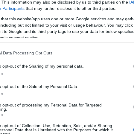
kom
. This information may also be disclosed by us to third parties on the
IA
Kan
Participants
that may further disclose it to other third parties.
tec
 that this website/app uses one or more Google services and may gath
A
hi
including but not limited to your visit or usage behaviour. You may click 
ott
 to Google and its third-party tags to use your data for below specifi
Web
ogle consent section.
for
tec
váln
l Data Processing Opt Outs
Kom
A
W
o opt-out of the Sharing of my personal data.
min
In
tám
Leg
o opt-out of the Sale of my Personal Data.
hiv
In
mos
für
to opt-out of processing my Personal Data for Targeted
mög
ing.
prec
In
A g
o opt-out of Collection, Use, Retention, Sale, and/or Sharing
sza
ersonal Data that Is Unrelated with the Purposes for which it
és 
lected.