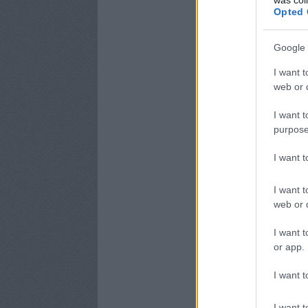
Opted 
Google 
I want t
web or d
I want t
purpose
I want 
I want t
web or d
I want t
or app.
I want t
I want t