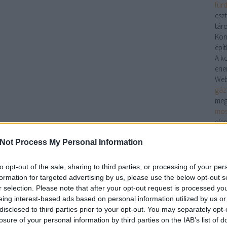
für
eszt
táro
Kon
épít
A k
ener
Web
gáz
meg
mos
ele
hiv
Not Process My Personal Information
támo
Luxo
Az 
to opt-out of the sale, sharing to third parties, or processing of your per
irá
formation for targeted advertising by us, please use the below opt-out s
ter
r selection. Please note that after your opt-out request is processed y
inno
eing interest-based ads based on personal information utilized by us or
opti
disclosed to third parties prior to your opt-out. You may separately opt-
csö
losure of your personal information by third parties on the IAB’s list of