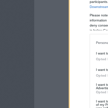
participants
Downstream 
Please note
information 
deny consent
in below Go
Persona
I want t
Opted 
I want t
Opted 
I want 
Advertis
Opted 
I want t
of my P
was col