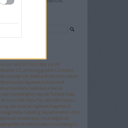
szerelő, Happy smile fogszabályozás,
uláselhárítás Budapest
resés
ss topikok
mkék
rás pcr teszt
2k
3 forró tipp a profit
eléséhez
a71
achieving great
AI Consultant
nek szüksége van
Alakítsa át otthonát ezekkel
tthoni javítási tippekkel és trükkökkel.
almazza ezeket a taktikákat a sikeres
ernetes marketinghez!
Alles
All The Best Deals
 Be Yours With These Tips
alternáló fűkasza
zing sites
amelyek segítenek megérteni a
össégi média marketing alapjait
Amenez votre
reprise au sommet avec ces stratégies de
keting Internet
amit a facebook marketingről