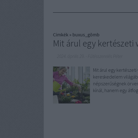
Címkék
»
buxus_gömb
Mit árul egy kertészet
2024. április 29.
-
Fűtésszerelés Péter
Mit árul egy kertésze
kereskedelem világába
népszerűségnek örven
kínál, hanem egy átfog