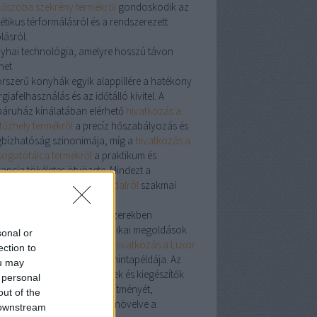
dőszoba szekrény termékről
gondoskodik az
étikus térformálásról és a rendszerezett
lásról.
yhai technológia, amelyre hosszú távon
het
orszerű konyhák egyik alappillére a hatékony
giafelhasználás és az időtálló kivitel. A
áruház kínálatában elérhető
hivatkozás a
tűzhely termékről
a precíz hőszabályozás és
bízhatóság szinonimája, míg a
hivatkozás a
ogatótálca termékről
a praktikum és
gancia tökéletes ötvözete. Mindezt a
atkozás a szerelvénybolt oldalról
szakmai
gatása egészíti ki.
r: precizitás a fűtési rendszerekben
energiahatékony fűtéstechnikai megoldások
sonal or
nt elkötelezettek számára a
hivatkozás a Luxor
ection to
mékről
a precíz hőelosztás mintapéldája. Az
ou may
vatív kialakítású osztótestek és kiegészítők
 personal
malizálják a rendszer teljesítményét,
out of the
kkentve a veszteségeket és növelve a
 downstream