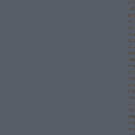
tudn
kell
arró
An 
Visib
vou
aut
vás
arti
Ele
Az 
takt
hog
vás
onli
hel
kap
elé
a l
vil
vás