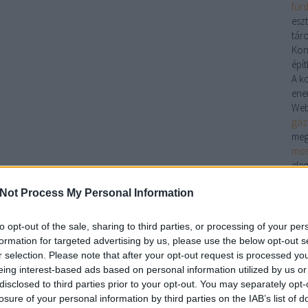
für
eszt
táro
Kon
épít
A k
ener
Web
gáz
meg
mos
ele
hiv
Not Process My Personal Information
támo
Luxo
Az 
to opt-out of the sale, sharing to third parties, or processing of your per
irá
formation for targeted advertising by us, please use the below opt-out s
ter
r selection. Please note that after your opt-out request is processed y
inno
eing interest-based ads based on personal information utilized by us or
opti
disclosed to third parties prior to your opt-out. You may separately opt-
csö
losure of your personal information by third parties on the IAB’s list of