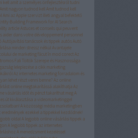
i kell
amit a személyes önfejlesztésről tudni
Amit nagyon tudnod kell
Amit tudnod kell
l
Ami az Apple szervizt illeti
angyal befektető
Entity-Building Framework for AI Search
ility
article
Astuces et conseils qui peuvent
s aider dans votre développement personnel
ó
Autójavítási tanácsok és tippek
autós
Autó
árlása minden stressz nélkül
Avantajele
colului de marketing făcut în mod corect
Az
ktromos Fali Töltők Szerepe és Hasznossága
igazság leleplezése a cikk marketing
ikákról
Az internetes marketing forradalom és
yan lehet részt venni benne?
Az online
árlást online megtakarítássá alakíthatja
Az
ne vásárlás időt és pénzt takaríthat meg
A
yes út kiválasztása a videomarketinggel
csolatban!
A közösségi média marketingben
rt eredmények ezekkel a tippekkel kezdődnek!
egjobb oldal
A legjobb online vásárlási tippek a
ágon
A legjobb tippek az internetes
árláshoz
A menedzsment kezeléssel