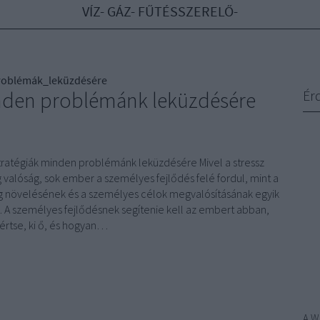
VÍZ- GÁZ- FŰTÉSSZERELŐ-
roblémák_leküzdésére
inden problémánk leküzdésére
Ér
tratégiák minden problémánk leküzdésére Mivel a stressz
valóság, sok ember a személyes fejlődés felé fordul, mint a
 növelésének és a személyes célok megvalósításának egyik
 A személyes fejlődésnek segítenie kell az embert abban,
rtse, ki ő, és hogyan…
A
W