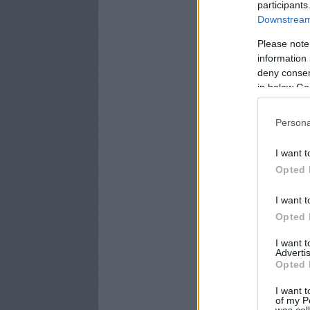
participants
Downstream 
Please note
information 
deny consent
in below Go
Persona
I want t
Opted 
I want t
Opted 
I want 
Advertis
Opted 
I want t
of my P
was col