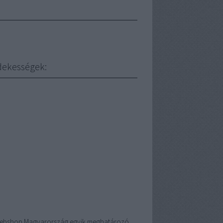
dekességek:
ebshop
Magyarország egyik meghatározó