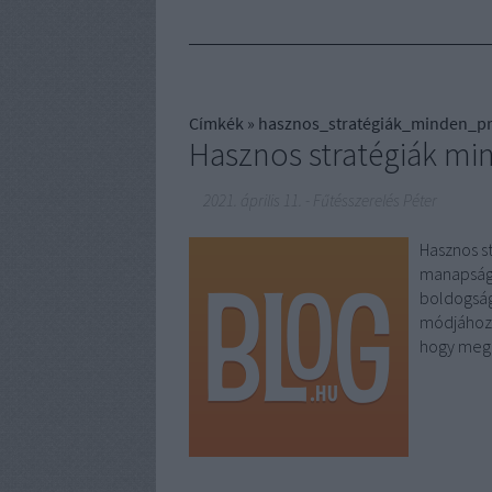
Címkék
»
hasznos_stratégiák_minden_p
Hasznos stratégiák m
2021. április 11.
-
Fűtésszerelés Péter
Hasznos s
manapság 
boldogság
módjához.
hogy megé