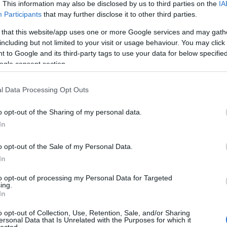
kom
. This information may also be disclosed by us to third parties on the
IA
Kan
Participants
that may further disclose it to other third parties.
tec
 that this website/app uses one or more Google services and may gath
A
hi
including but not limited to your visit or usage behaviour. You may click 
ott
 to Google and its third-party tags to use your data for below specifi
Web
ogle consent section.
for
tec
váln
l Data Processing Opt Outs
Kom
A
W
o opt-out of the Sharing of my personal data.
min
In
tám
Leg
o opt-out of the Sale of my Personal Data.
hiv
In
mos
für
to opt-out of processing my Personal Data for Targeted
mög
ing.
prec
In
A g
o opt-out of Collection, Use, Retention, Sale, and/or Sharing
sza
ersonal Data that Is Unrelated with the Purposes for which it
és 
lected.