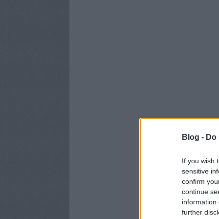
Blog -
Do 
If you wish 
sensitive in
confirm you
continue se
information 
further disc