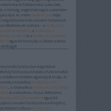
hontechnikai és fűtéstechnikai szaküzlete,
ly a minőség, megbízhatóság és szakértelem
jaira épül. Az online
szerelvénybolt
teljes
ű megoldásokat kínál a modern háztartások
ipari létesítmények számára – a
hivatkozás a
szaniterek termékről
, a
hivatkozás a
tűzhely termékről
és a
hivatkozás a kandalló
mékről
egyaránt bizonyítja a vállalat szakmai
vatottságát.
fesszionális fürdőszobai megoldások
ebshop fürdőszobai kínálata a funkcionalitás
z esztétikum tökéletes egyensúlyát kínálja. Az
onomikus kialakítású
hivatkozás a WC
mékről
, a víztakarékos
hivatkozás a WC tartály
mékről
és a kényelmes, hosszú élettartamú
atkozás a WC ülőke termékről
egyaránt
zájárul a modern fürdőszoba komfortjához.
észítésként a stílusos
hivatkozás a