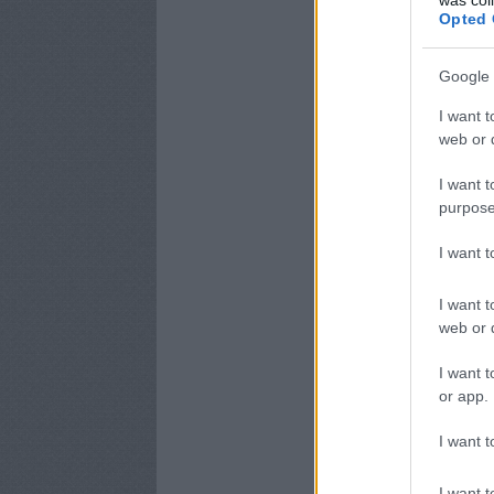
Opted 
Google 
I want t
web or d
I want t
purpose
I want 
I want t
web or d
I want t
or app.
I want t
I want t