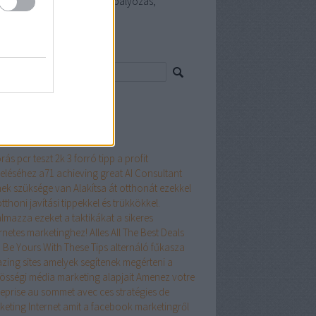
szerelő, Happy smile fogszabályozás,
uláselhárítás Budapest
resés
ss topikok
mkék
rás pcr teszt
2k
3 forró tipp a profit
eléséhez
a71
achieving great
AI Consultant
nek szüksége van
Alakítsa át otthonát ezekkel
tthoni javítási tippekkel és trükkökkel.
almazza ezeket a taktikákat a sikeres
ernetes marketinghez!
Alles
All The Best Deals
 Be Yours With These Tips
alternáló fűkasza
zing sites
amelyek segítenek megérteni a
össégi média marketing alapjait
Amenez votre
reprise au sommet avec ces stratégies de
keting Internet
amit a facebook marketingről