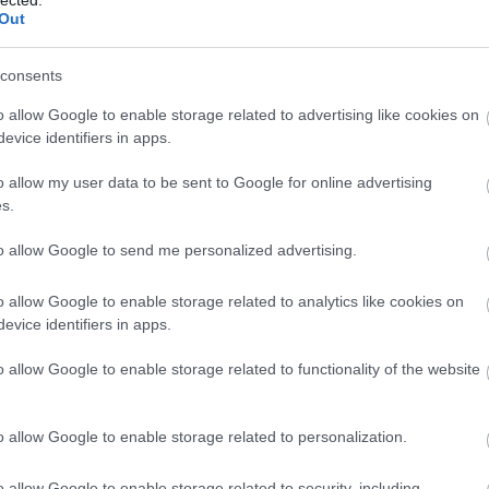
a te
Out
fed
min
consents
Gá
o allow Google to enable storage related to advertising like cookies on
Pé
evice identifiers in apps.
Gáz
o allow my user data to be sent to Google for online advertising
hajl
s.
pro
to allow Google to send me personalized advertising.
Gáz
Ha
o allow Google to enable storage related to analytics like cookies on
Du
evice identifiers in apps.
Gáz
fog
o allow Google to enable storage related to functionality of the website
gá
Bu
du
o allow Google to enable storage related to personalization.
du
o allow Google to enable storage related to security, including