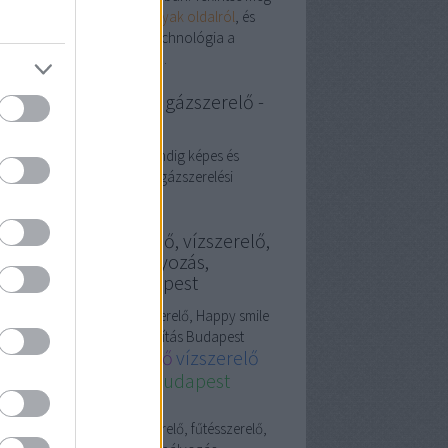
ljes választékot a
Gyerekágyak oldalról
, és
ezze fel, hogyan válhat a technológia a
dennapi kényelem alapjává.
zszerelés Budapest, gázszerelő -
ter Segít
szerelő Budapest: péter mindig képes és
andó is segíteni, ha éppen gázszerelési
blémába szalad.
szerelő, fűtésszerelő, vízszerelő,
ppy smile fogszabályozás,
guláselhárítás Budapest
szerelő,
fűtésszerelő
, vízszerelő, Happy smile
szabályozás, Duguláselhárítás Budapest
zszerelő, fűtésszerelő
vízszerelő
dapest
gázszerelő Budapest
guláselhárítás
sos
guláselhárítás
Gázszerelő, fűtésszerelő,