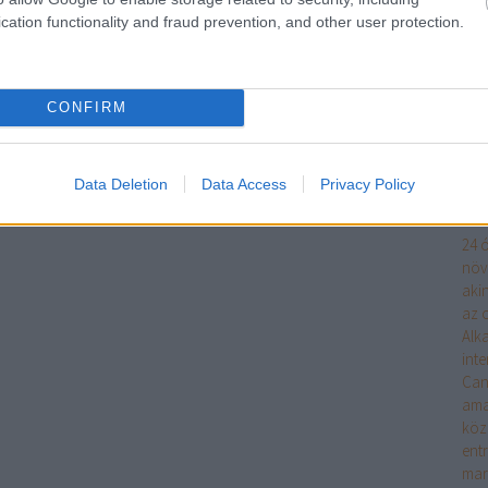
víz
cation functionality and fraud prevention, and other user protection.
Dug
Ke
CONFIRM
Fri
Data Deletion
Data Access
Privacy Policy
Cí
24 ó
növ
aki
az o
Alk
int
Can
ama
köz
ent
mar