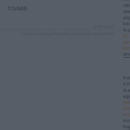
ott
TOVÁBB
ame
alap
kör
Szólj hozzá!
és 
hasznos stratégiák minden problémák leküzdésére
WC 
gáz
ter
elhi
Pro
A W
és a
erg
ter
ter
hiv
hoz
Kieg